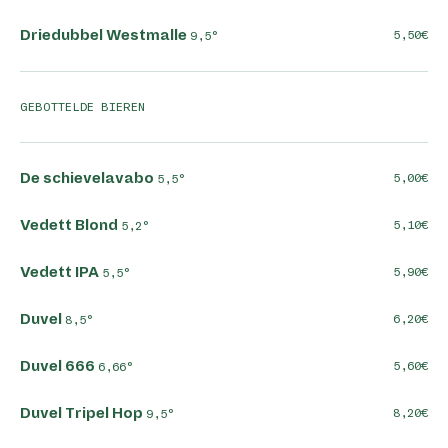
Driedubbel Westmalle
5,50
9,5°
GEBOTTELDE BIEREN
De schievelavabo
5,00
5,5°
Vedett Blond
5,10
5,2°
Vedett IPA
5,90
5,5°
Duvel
6,20
8,5°
Duvel 666
5,60
6,66°
Duvel Tripel Hop
8,20
9,5°