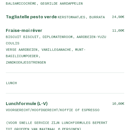
BALSAMICOCRÈME, GEGRILDE AARDAPPELEN
Tagliatelle pesto verde
24,90
KERSTOMAATJES, BURRATA
Fraise-moi rêver
11,00
BISCUIT BISCUIT, DIPLOMATENROOM, AARDBEIEN-YUZU
COULIS
VERSE AARDBEIEN, VANILLEGANACHE, MUNT-
BASILICUMPOEDER,
ZANDKOEKJESSTRENGEN
LUNCH
Lunchformule (L-V)
16,00
VOORGERECHT/HOOFDGERECHT/KOFFIE OF ESPRESSO
(VOOR SNELLE SERVICE ZIJN LUNCHFORMULES BEPERKT
TOT GROEPEN VAN MAXIMAAL 6 PERSONEN)