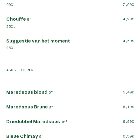
50CL
7,60
Chouffe
4,20
8°
25CL
Suggestie van het moment
4,50
25CL
ABDIJ BIEREN
Maredsous blond
5,40
6°
Maredsous Brune
6,10
8°
Driedubbel Maredsous
6,90
10°
Bleue Chimay
6,30
9°