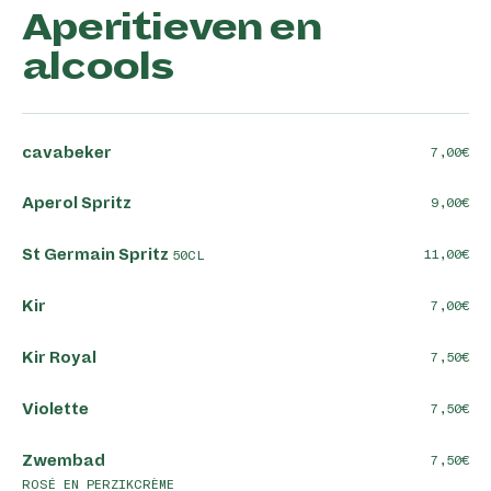
Aperitieven en
alcools
cavabeker
7,00
Aperol Spritz
9,00
St Germain Spritz
11,00
50CL
Kir
7,00
Kir Royal
7,50
Violette
7,50
Zwembad
7,50
ROSÉ EN PERZIKCRÈME