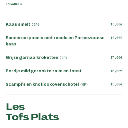
INGANGEN
Kaas smelt
15,00
(2P)
Rundercarpaccio met rucola en Parmezaanse
15,00
kaas
Grijze garnaalkroketten
17,00
(2P)
Bordje mild gerookte zalm en toast
18,00
Scampi's en knoflookovenschotel
15,00
(5P)
Les
Tofs Plats