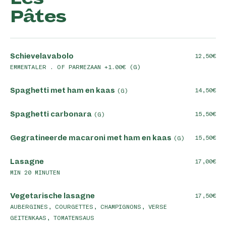
Pâtes
Schievelavabolo
12,50
EMMENTALER . OF PARMEZAAN +1.00€ (G)
Spaghetti met ham en kaas
14,50
(G)
Spaghetti carbonara
15,50
(G)
Gegratineerde macaroni met ham en kaas
15,50
(G)
Lasagne
17,00
MIN 20 MINUTEN
Vegetarische lasagne
17,50
AUBERGINES, COURGETTES, CHAMPIGNONS, VERSE
GEITENKAAS, TOMATENSAUS