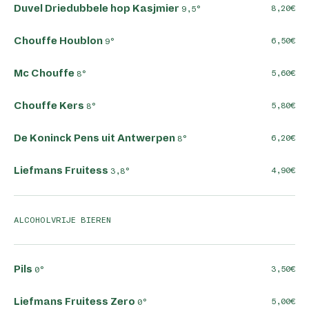
Duvel Driedubbele hop Kasjmier
8,20
9,5°
Chouffe Houblon
6,50
9°
Mc Chouffe
5,60
8°
Chouffe Kers
5,80
8°
De Koninck Pens uit Antwerpen
6,20
8°
Liefmans Fruitess
4,90
3,8°
ALCOHOLVRIJE BIEREN
Pils
3,50
0°
Liefmans Fruitess Zero
5,00
0°