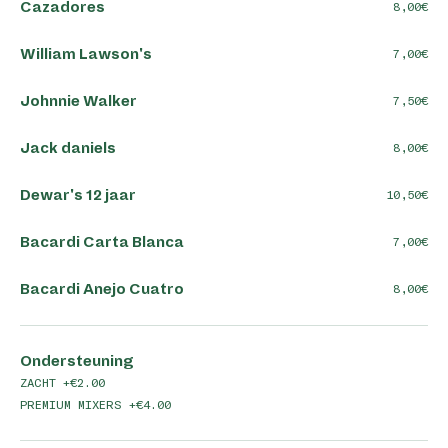
Cazadores
8,00
William Lawson's
7,00
Johnnie Walker
7,50
Jack daniels
8,00
Dewar's 12 jaar
10,50
Bacardi Carta Blanca
7,00
Bacardi Anejo Cuatro
8,00
Ondersteuning
ZACHT +€2.00
PREMIUM MIXERS +€4.00