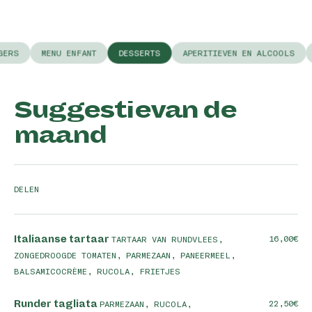
GERS
MENU ENFANT
DESSERTS
APERITIEVEN EN ALCOOLS
Suggestievan de
maand
DELEN
Italiaanse tartaar
16,00
TARTAAR VAN RUNDVLEES,
ZONGEDROOGDE TOMATEN, PARMEZAAN, PANEERMEEL,
BALSAMICOCRÈME, RUCOLA, FRIETJES
Runder tagliata
22,50
PARMEZAAN, RUCOLA,