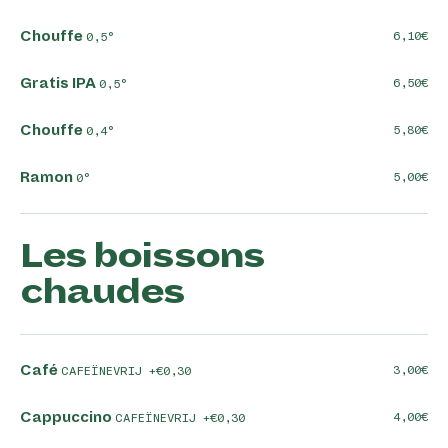
Chouffe
6,10
0,5°
Gratis IPA
6,50
0,5°
Chouffe
5,80
0,4°
Ramon
5,00
0°
Les boissons
chaudes
Café
3,00
CAFEÏNEVRIJ +€0,30
Cappuccino
4,00
CAFEÏNEVRIJ +€0,30