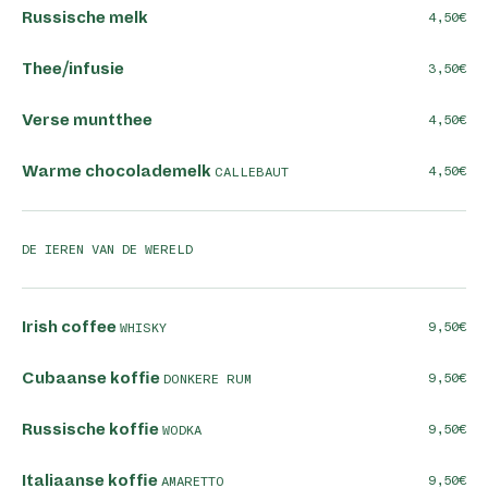
Russische melk
4,50
Thee/infusie
3,50
Verse muntthee
4,50
Warme chocolademelk
4,50
CALLEBAUT
DE IEREN VAN DE WERELD
Irish coffee
9,50
WHISKY
Cubaanse koffie
9,50
DONKERE RUM
Russische koffie
9,50
WODKA
Italiaanse koffie
9,50
AMARETTO