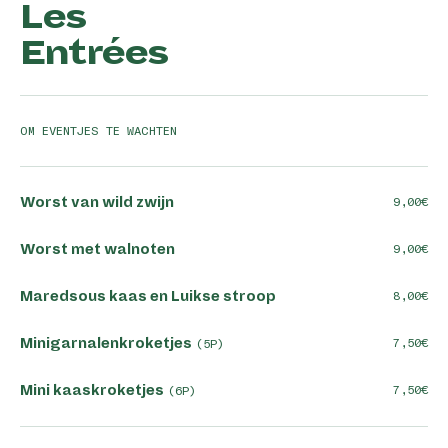
Les
Entrées
OM EVENTJES TE WACHTEN
Worst van wild zwijn
9,00
Worst met walnoten
9,00
Maredsous kaas en Luikse stroop
8,00
Minigarnalenkroketjes
7,50
(5P)
Mini kaaskroketjes
7,50
(6P)