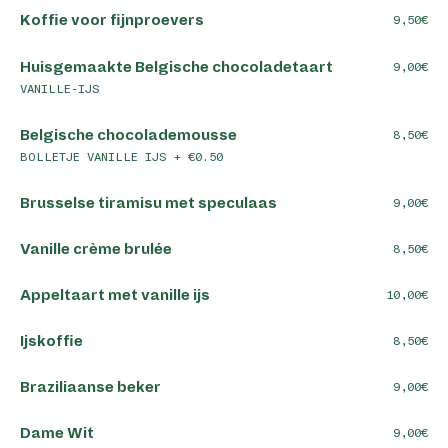
Koffie voor fijnproevers
9,50
Huisgemaakte Belgische chocoladetaart
9,00
VANILLE-IJS
Belgische chocolademousse
8,50
BOLLETJE VANILLE IJS + €0.50
Brusselse tiramisu met speculaas
9,00
Vanille crème brulée
8,50
Appeltaart met vanille ijs
10,00
Ijskoffie
8,50
Braziliaanse beker
9,00
Dame Wit
9,00